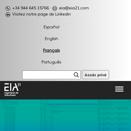
+34 944 645 15766
eia@eia21.com
Visitez notre page de Linkedin
Español
English
Français
Português
Accès privé
Toggl
navig