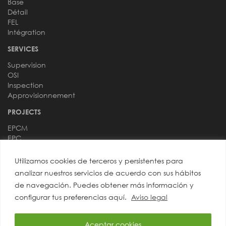
Base
Détail
FEL
Intégration
SERVICES
Supervision
OSI
Inspection
Approvisionnement
PROJECTS
EPCM
EPC
DOMAINES
Utilizamos cookies de terceros y persistentes para
Processus
analizar nuestros servicios de acuerdo con sus hábitos
Instrumentation
de navegación. Puedes obtener más información y
Tuyauteries
configurar tus preferencias aquí.
Aviso legal
Équipements
Génie Civil
Électricité
Aceptar cookies