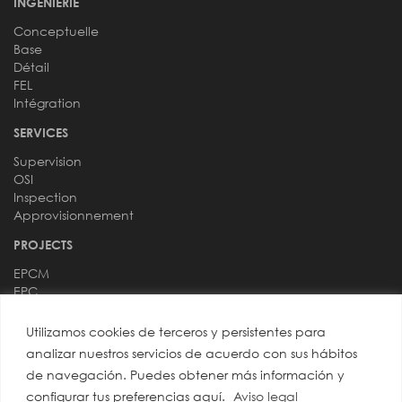
INGÉNIERIE
Conceptuelle
Base
Détail
FEL
Intégration
SERVICES
Supervision
OSI
Inspection
Approvisionnement
PROJECTS
EPCM
EPC
DOMAINES
Utilizamos cookies de terceros y persistentes para
Processus
analizar nuestros servicios de acuerdo con sus hábitos
Instrumentation
de navegación. Puedes obtener más información y
Tuyauteries
configurar tus preferencias aquí.
Aviso legal