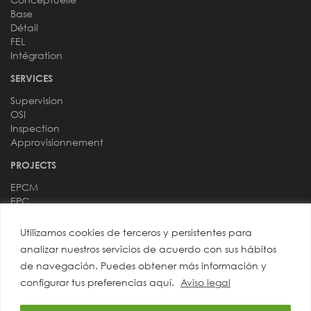
Base
Détail
FEL
Intégration
SERVICES
Supervision
OSI
Inspection
Approvisionnement
PROJECTS
EPCM
EPC
DOMAINES
Utilizamos cookies de terceros y persistentes para
Processus
analizar nuestros servicios de acuerdo con sus hábitos
Instrumentation
de navegación. Puedes obtener más información y
Tuyauteries
configurar tus preferencias aquí.
Aviso legal
Équipements
Génie Civil