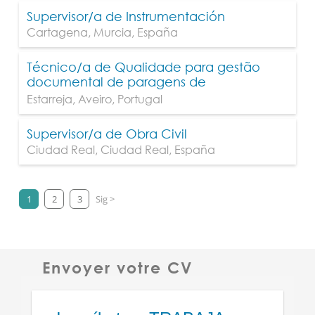
Supervisor/a de Instrumentación
Cartagena
,
Murcia
,
España
Técnico/a de Qualidade para gestão
documental de paragens de
manutenção industriais
Estarreja
,
Aveiro
,
Portugal
Supervisor/a de Obra Civil
Ciudad Real
,
Ciudad Real
,
España
1
2
3
Sig >
Envoyer votre CV