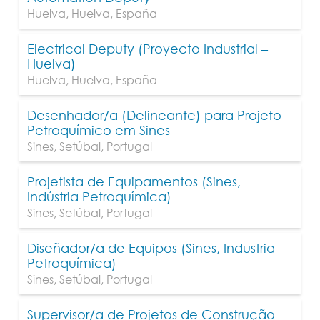
Huelva
,
Huelva
,
España
Electrical Deputy (Proyecto Industrial –
Huelva)
Huelva
,
Huelva
,
España
Desenhador/a (Delineante) para Projeto
Petroquímico em Sines
Sines
,
Setúbal
,
Portugal
Projetista de Equipamentos (Sines,
Indústria Petroquímica)
Sines
,
Setúbal
,
Portugal
Diseñador/a de Equipos (Sines, Industria
Petroquímica)
Sines
,
Setúbal
,
Portugal
Supervisor/a de Projetos de Construção