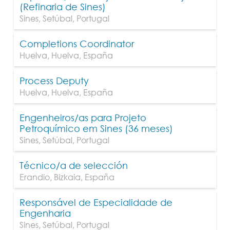
(Refinaria de Sines)
Sines
,
Setúbal
,
Portugal
Completions Coordinator
Huelva
,
Huelva
,
España
Process Deputy
Huelva
,
Huelva
,
España
Engenheiros/as para Projeto
Petroquímico em Sines (36 meses)
Sines
,
Setúbal
,
Portugal
Técnico/a de selección
Erandio
,
Bizkaia
,
España
Responsável de Especialidade de
Engenharia
Sines
,
Setúbal
,
Portugal