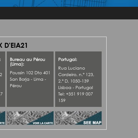
 D'EIA21
:
Bureau au Pérou
Portugal:
(Lima):
Rua Luciano
Poussin 102 Dto 401
42
Cordeiro, n.º 123,
San Borja - Lima -
2.º D, 1050-139
Pérou
Lisboa - Portugal
37
Tel: +351 919 007
159