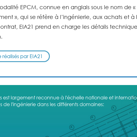
odalité EPCM, connue en anglais sous le nom de «
 », qui se réfère à l’ingénierie, aux achats et à l
ntrat, EIA21 prend en charge les détails techniques 
.
e réalisés par EIA21
ets est largement reconnue à l'échelle nationale et internat
s de l'ingénierie dans les différents domaines: