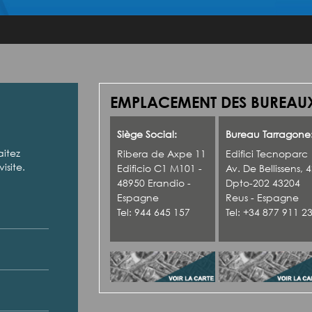
EMPLACEMENT DES BUREAUX
Siège Social:
Bureau Tarragone
aitez
Ribera de Axpe 11
Edifici Tecnoparc
isite.
Edificio C1 M101 -
Av. De Bellissens, 
48950 Erandio -
Dpto-202 43204
Espagne
Reus - Espagne
Tel: 944 645 157
Tel: +34 877 911 2