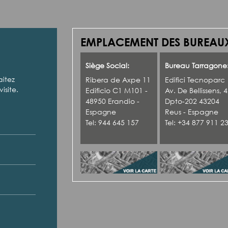
EMPLACEMENT DES BUREAUX
Siège Social:
Bureau Tarragone
aitez
Ribera de Axpe 11
Edifici Tecnoparc
isite.
Edificio C1 M101 -
Av. De Bellissens, 
48950 Erandio -
Dpto-202 43204
Espagne
Reus - Espagne
Tel: 944 645 157
Tel: +34 877 911 2