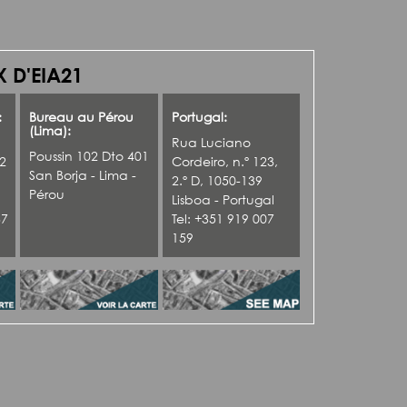
 D'EIA21
:
Bureau au Pérou
Portugal:
(Lima):
Rua Luciano
Poussin 102 Dto 401
42
Cordeiro, n.º 123,
San Borja - Lima -
2.º D, 1050-139
Pérou
Lisboa - Portugal
37
Tel: +351 919 007
159