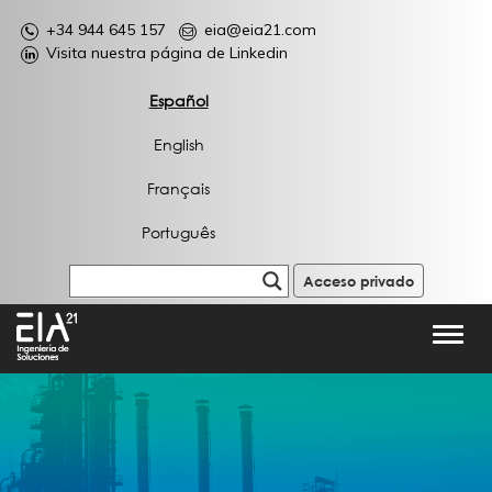
+34 944 645 157
eia@eia21.com
Visita nuestra página de Linkedin
Español
English
Français
Português
Acceso privado
Toggl
navig