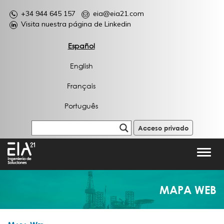
+34 944 645 157
eia@eia21.com
Visita nuestra página de Linkedin
Español
English
Français
Português
Acceso privado
Toggl
navig
MAPA WEB