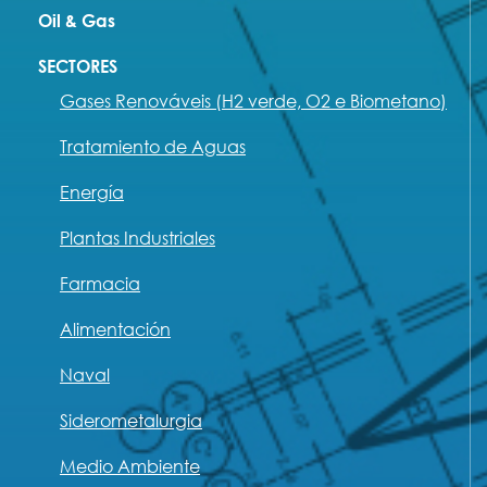
Oil & Gas
SECTORES
Gases Renováveis (H2 verde, O2 e Biometano)
Tratamiento de Aguas
Energía
Plantas Industriales
Farmacia
Alimentación
Naval
Siderometalurgia
Medio Ambiente