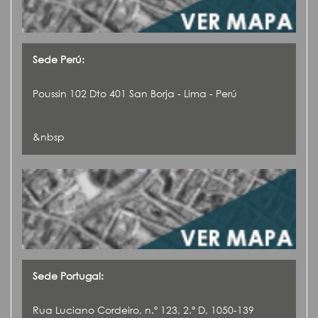
Sede Perú:
Poussin 102 Dto 401 San Borja - Lima - Perú
&nbsp
Sede Portugal:
Rua Luciano Cordeiro, n.º 123, 2.º D, 1050-139