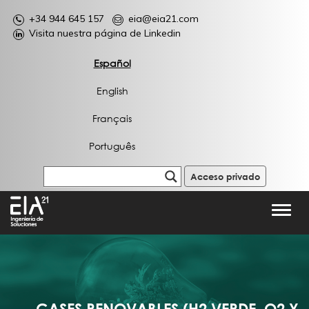
+34 944 645 157
eia@eia21.com
Visita nuestra página de Linkedin
Español
English
Français
Português
Acceso privado
Toggl
navig
GASES RENOVABLES (H2 VERDE, O2 Y