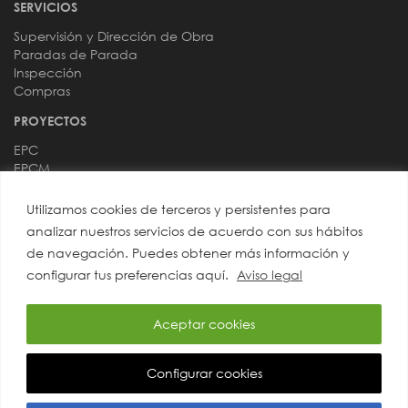
SERVICIOS
Supervisión y Dirección de Obra
Paradas de Parada
Inspección
Compras
PROYECTOS
EPC
EPCM
ÁREAS
Utilizamos cookies de terceros y persistentes para
Procesos
analizar nuestros servicios de acuerdo con sus hábitos
Instrumentación
de navegación. Puedes obtener más información y
Tuberías
configurar tus preferencias aquí.
Aviso legal
Equipos Mecánicos
Obra Civil
Electricidad
Aceptar cookies
BIM & CAD
Configurar cookies
© 2025 - EIA21
Inicio
Mapa Web
Aviso Cookies