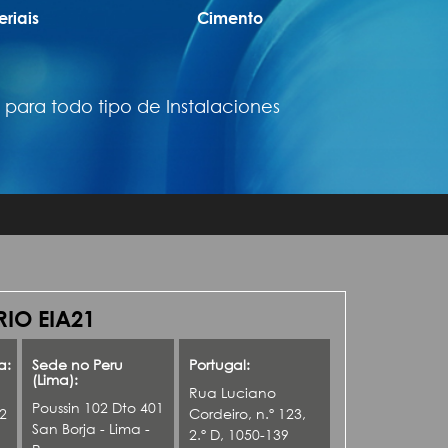
riais
Cimento
 para todo tipo de Instalaciones
IO EIA21
a:
Sede no Peru
Portugal:
(Lima):
Rua Luciano
Poussin 102 Dto 401
42
Cordeiro, n.º 123,
San Borja - Lima -
2.º D, 1050-139