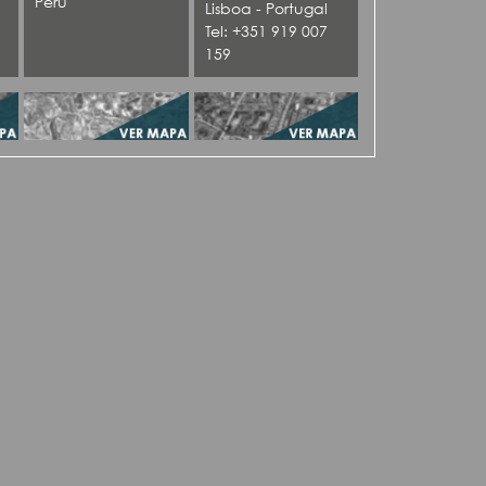
Peru
Lisboa - Portugal
Tel: +351 919 007
159