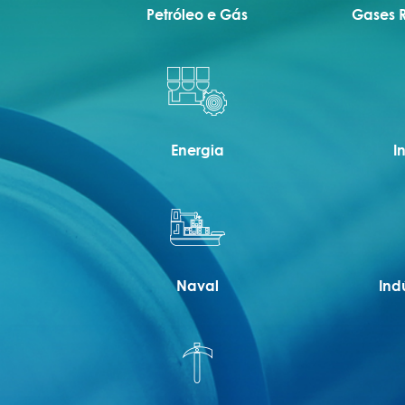
Petróleo e Gás
Gases R
Energia
I
Naval
Ind