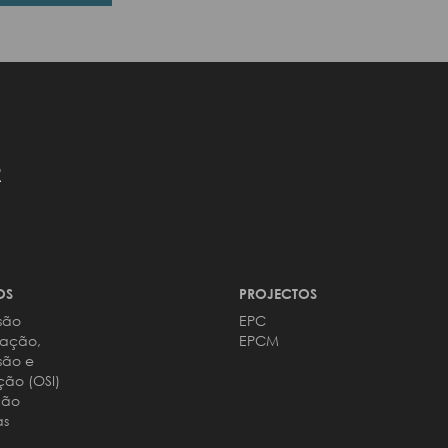
R
OS
PROJECTOS
são
EPC
zação,
EPCM
são e
ção (OSI)
ção
s